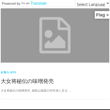
Translate
Powered by
コ
ン
Flag »
テ
ン
ツ
へ
ス
キ
ッ
プ
お知らせ01
大女将秘伝の味噌発売
大女将秘伝の味噌発売 旅館山城屋の50年来に亘る …