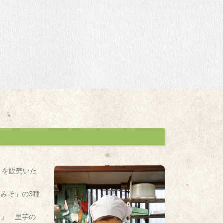
」を販売いた
みそ」の3種
け」「里芋の