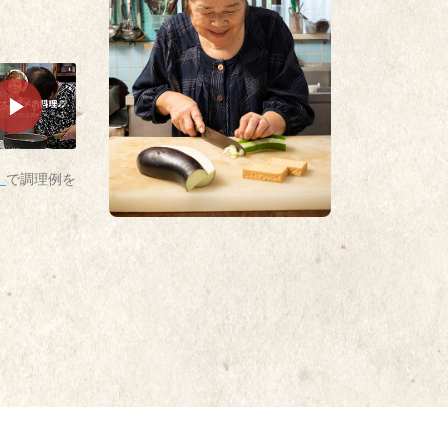
」
で調理例を