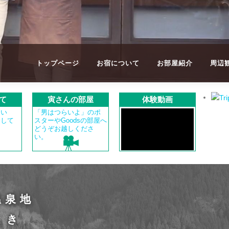
トップページ
お宿について
お部屋紹介
周辺
て
寅さんの部屋
体験動画
つい
「男はつらいよ」のポ
介して
スターやGoodsの部屋へ
どうぞお越しくださ
い。
温泉地
とき