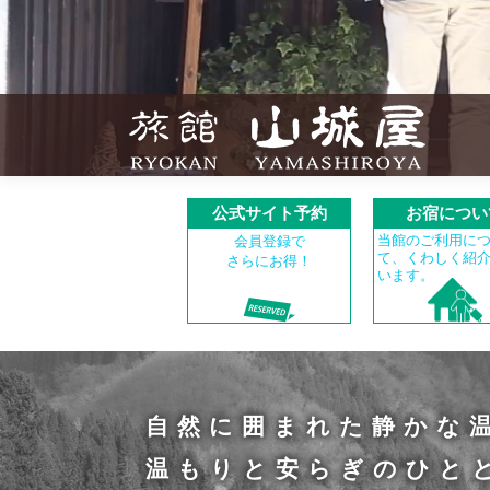
公式サイト予約
お宿につい
当館のご利用に
会員登録で
て、くわしく紹
さらにお得！
います。
自然に囲まれた静かな
温もりと安らぎのひと