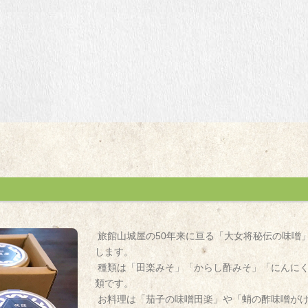
旅館山城屋の50年来に亘る「大女将秘伝の味噌
します。
種類は「田楽みそ」「からし酢みそ」「にんにく
類です。
お料理は「茄子の味噌田楽」や「蛸の酢味噌が