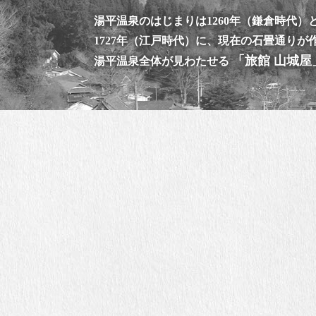
湯平温泉のはじまりは1260年（鎌倉時代）
1727年（江戸時代）に、現在の石畳通り
「旅館 山城屋
湯平温泉全体が見わたせる