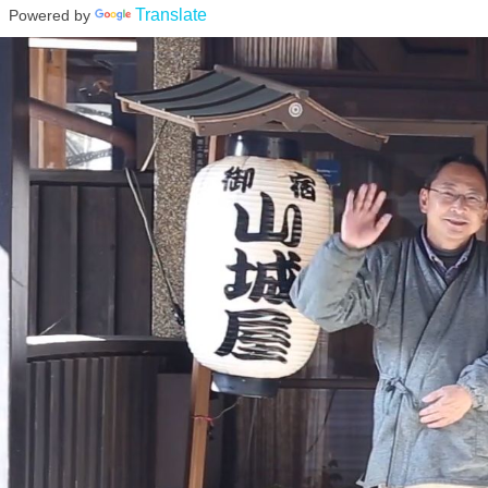
Translate
Powered by
コ
ン
テ
ン
ツ
へ
ス
キ
ッ
プ